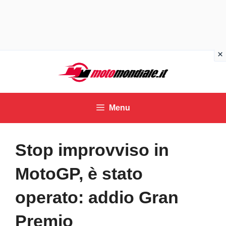
Vai
al
contenuto
Menu
Stop improvviso in
MotoGP, è stato
operato: addio Gran
Premio