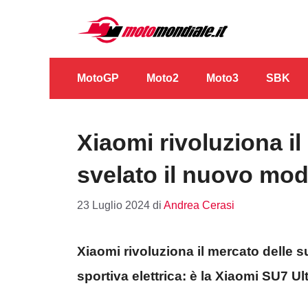
Vai
al
contenuto
MotoGP
Moto2
Moto3
SBK
Xiaomi rivoluziona il
svelato il nuovo mod
23 Luglio 2024
di
Andrea Cerasi
Xiaomi rivoluziona il mercato delle s
sportiva elettrica: è la Xiaomi SU7 Ul