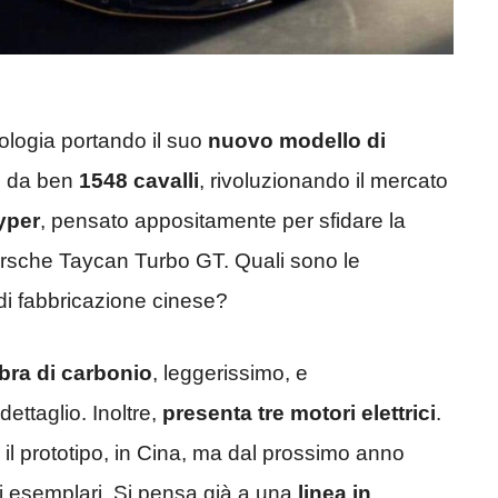
nologia portando il suo
nuovo modello di
co da ben
1548 cavalli
, rivoluzionando il mercato
yper
, pensato appositamente per sfidare la
orsche Taycan Turbo GT. Quali sono le
 di fabbricazione cinese?
ibra di carbonio
, leggerissimo, e
ettaglio. Inoltre,
presenta tre motori elettrici
.
il prototipo, in Cina, ma dal prossimo anno
i esemplari. Si pensa già a una
linea in