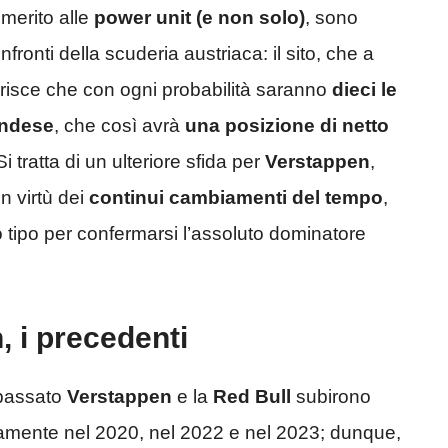
 merito alle
power unit (e non solo)
, sono
nfronti della scuderia austriaca: il sito, che a
erisce che con ogni probabilità saranno
dieci le
landese
, che così avrà
una posizione di netto
 Si tratta di un ulteriore sfida per
Verstappen
,
in virtù dei
continui cambiamenti del tempo
,
o tipo per confermarsi l’assoluto dominatore
, i precedenti
 passato
Verstappen
e la
Red Bull
subirono
isamente nel 2020, nel 2022 e nel 2023; dunque,