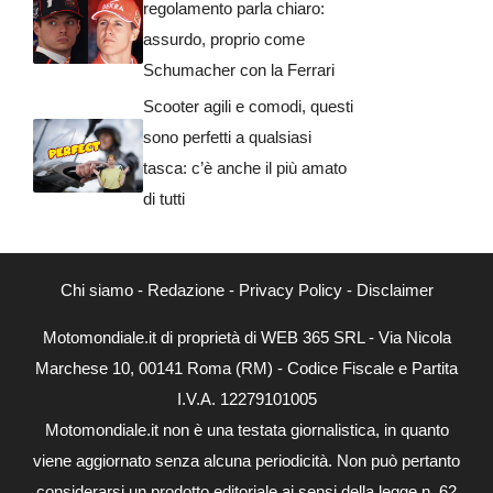
regolamento parla chiaro:
assurdo, proprio come
Schumacher con la Ferrari
Scooter agili e comodi, questi
sono perfetti a qualsiasi
tasca: c’è anche il più amato
di tutti
Chi siamo
-
Redazione
-
Privacy Policy
-
Disclaimer
Motomondiale.it di proprietà di WEB 365 SRL - Via Nicola
Marchese 10, 00141 Roma (RM) - Codice Fiscale e Partita
I.V.A. 12279101005
Motomondiale.it non è una testata giornalistica, in quanto
viene aggiornato senza alcuna periodicità. Non può pertanto
considerarsi un prodotto editoriale ai sensi della legge n. 62