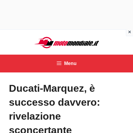
Vai
al
contenuto
Menu
Ducati-Marquez, è
successo davvero:
rivelazione
sconcertante