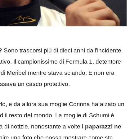
?
Sono trascorsi più di dieci anni dall’incidente
ativo. Il campionissimo di Formula 1, detentore
vi di Meribel mentre stava sciando. E non era
ossava un casco protettivo.
rlo, e da allora sua moglie Corinna ha alzato un
ed il resto del mondo. La moglie di Schumi è
a di notizie, nonostante a volte
i paparazzi ne
rpire una foto che possa mostrare come sta