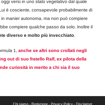
oggi versi in uno stato vegetativo dal quale
 Lui è cosciente, consapevole probabilmente di
he in manier autonoma, ma non può compiere
bbe compiere qualche passo da solo. Inoltre il
e diverso e molto più invecchiato
.
ormula 1,
anche se altri sono crollati negli
ng out di suo fratello Ralf, ex pilota della
de curiosità in merito a chi sia il suo
Chi siamo
-
Redazione
-
Privacy Policy
-
Disclaimer