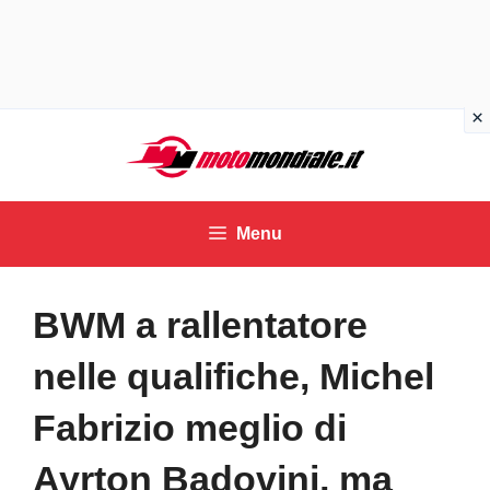
Vai
al
contenuto
Menu
BWM a rallentatore
nelle qualifiche, Michel
Fabrizio meglio di
Ayrton Badovini, ma