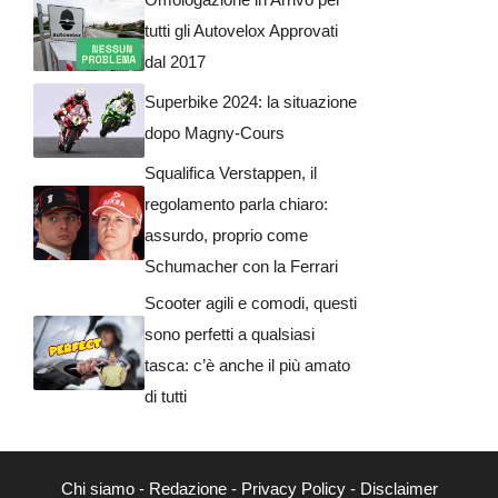
tutti gli Autovelox Approvati
dal 2017
Superbike 2024: la situazione
dopo Magny-Cours
Squalifica Verstappen, il
regolamento parla chiaro:
assurdo, proprio come
Schumacher con la Ferrari
Scooter agili e comodi, questi
sono perfetti a qualsiasi
tasca: c’è anche il più amato
di tutti
Chi siamo
-
Redazione
-
Privacy Policy
-
Disclaimer