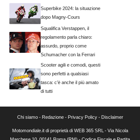
Superbike 2024: la situazione
dopo Magny-Cours
Squalifica Verstappen, il
regolamento parla chiaro:
assurdo, proprio come
Schumacher con la Ferrari
Scooter agili e comodi, questi
sono perfetti a qualsiasi
tasca: c’è anche il più amato
di tutti
Chi siamo
-
Redazione
-
Privacy Policy
-
Disclaimer
Motomondiale.it di proprietà di WEB 365 SRL - Via Nicola
Marchese 10, 00141 Roma (RM) - Codice Fiscale e Partita