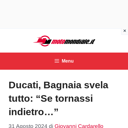
Vai
al
contenuto
Menu
Ducati, Bagnaia svela
tutto: “Se tornassi
indietro…”
31 Agosto 2024
di
Giovanni Cardarello