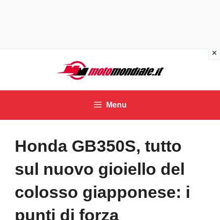
Vai
al
contenuto
Menu
Honda GB350S, tutto
sul nuovo gioiello del
colosso giapponese: i
punti di forza