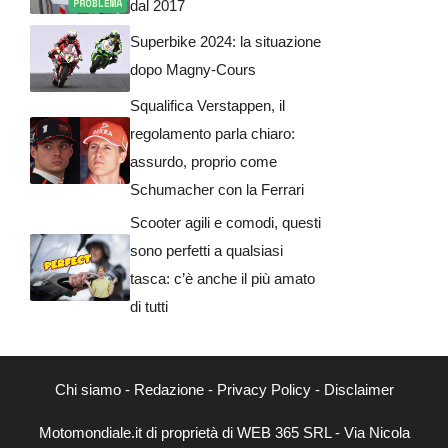
dal 2017
Superbike 2024: la situazione
dopo Magny-Cours
Squalifica Verstappen, il
regolamento parla chiaro:
assurdo, proprio come
Schumacher con la Ferrari
Scooter agili e comodi, questi
sono perfetti a qualsiasi
tasca: c’è anche il più amato
di tutti
Chi siamo
-
Redazione
-
Privacy Policy
-
Disclaimer
Motomondiale.it di proprietà di WEB 365 SRL - Via Nicola