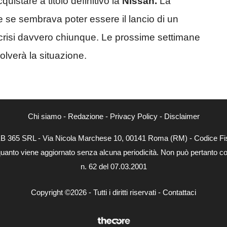
uistare a titolo definitivo la
Nissan.
La
e se sembrava poter essere il lancio di un
crisi davvero chiunque. Le prossime settimane
lverà la situazione.
Chi siamo
-
Redazione
-
Privacy Policy
-
Disclaimer
WEB 365 SRL - Via Nicola Marchese 10, 00141 Roma (RM) - Codice Fis
quanto viene aggiornato senza alcuna periodicità. Non può pertanto con
n. 62 del 07.03.2001
Copyright ©2026 - Tutti i diritti riservati -
Contattaci