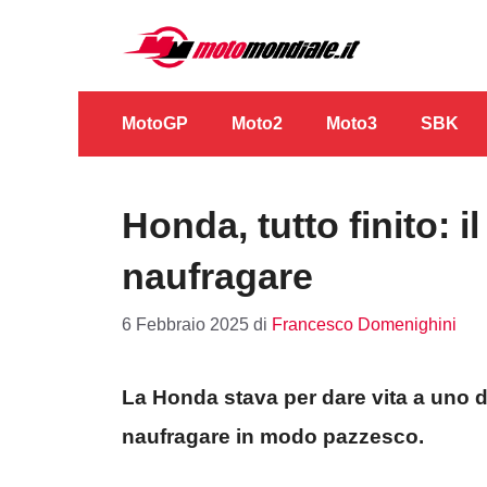
Vai
al
contenuto
MotoGP
Moto2
Moto3
SBK
Honda, tutto finito: i
naufragare
6 Febbraio 2025
di
Francesco Domenighini
La Honda stava per dare vita a uno dei
naufragare in modo pazzesco.