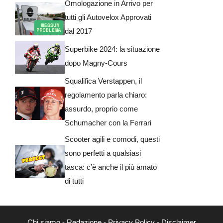
Omologazione in Arrivo per
tutti gli Autovelox Approvati
dal 2017
Superbike 2024: la situazione
dopo Magny-Cours
Squalifica Verstappen, il
regolamento parla chiaro:
assurdo, proprio come
Schumacher con la Ferrari
Scooter agili e comodi, questi
sono perfetti a qualsiasi
tasca: c’è anche il più amato
di tutti
Chi siamo
-
Redazione
-
Privacy Policy
-
Disclaimer