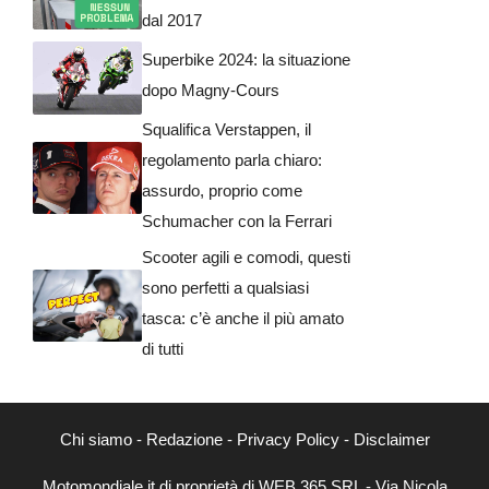
dal 2017
Superbike 2024: la situazione
dopo Magny-Cours
Squalifica Verstappen, il
regolamento parla chiaro:
assurdo, proprio come
Schumacher con la Ferrari
Scooter agili e comodi, questi
sono perfetti a qualsiasi
tasca: c’è anche il più amato
di tutti
Chi siamo
-
Redazione
-
Privacy Policy
-
Disclaimer
Motomondiale.it di proprietà di WEB 365 SRL - Via Nicola