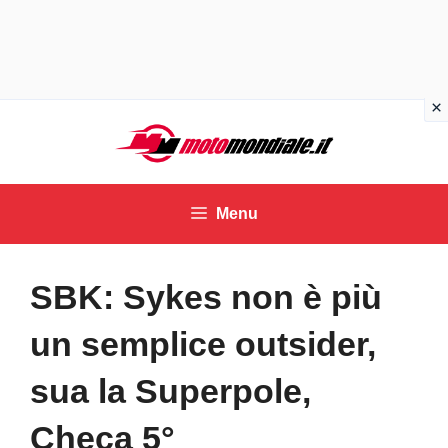
Vai
al
contenuto
Menu
SBK: Sykes non è più
un semplice outsider,
sua la Superpole,
Checa 5°