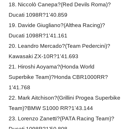
18. Niccolò Canepa?(Red Devils Roma)?
Ducati 1098R?1’40.859
19. Davide Giugliano?(Althea Racing)?
Ducati 1098R?1’41.161
20. Leandro Mercado?(Team Pedercini)?
Kawasaki ZX-10R?1’41.693
21. Hiroshi Aoyama?(Honda World
Superbike Team)?Honda CBR1000RR?
1’41.768
22. Mark Aitchison?(Grillini Progea Superbike
Team)?BMW S1000 RR?1’43.144
23. Lorenzo Zanetti?(PATA Racing Team)?
Ducati 1098R?1’50.808