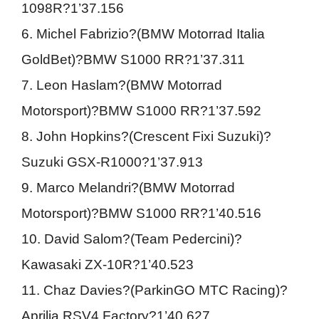
1098R?1’37.156
6. Michel Fabrizio?(BMW Motorrad Italia
GoldBet)?BMW S1000 RR?1’37.311
7. Leon Haslam?(BMW Motorrad
Motorsport)?BMW S1000 RR?1’37.592
8. John Hopkins?(Crescent Fixi Suzuki)?
Suzuki GSX-R1000?1’37.913
9. Marco Melandri?(BMW Motorrad
Motorsport)?BMW S1000 RR?1’40.516
10. David Salom?(Team Pedercini)?
Kawasaki ZX-10R?1’40.523
11. Chaz Davies?(ParkinGO MTC Racing)?
Aprilia RSV4 Factory?1’40.627