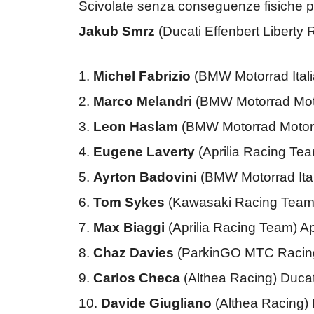
Scivolate senza conseguenze fisiche 
Jakub Smrz
(Ducati Effenbert Liberty 
1.
Michel Fabrizio
(BMW Motorrad Ita
2.
Marco Melandri
(BMW Motorrad Mot
3.
Leon Haslam
(BMW Motorrad Motor
4.
Eugene Laverty
(Aprilia Racing Te
5.
Ayrton Badovini
(BMW Motorrad It
6.
Tom Sykes
(Kawasaki Racing Team
7.
Max Biaggi
(Aprilia Racing Team) A
8.
Chaz Davies
(ParkinGO MTC Racing)
9.
Carlos Checa
(Althea Racing) Duca
10.
Davide Giugliano
(Althea Racing)