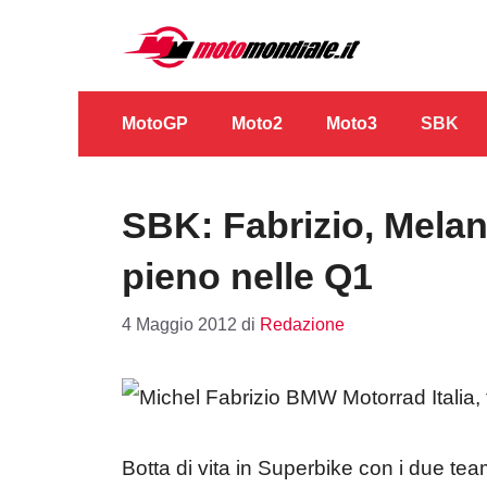
Vai
al
contenuto
MotoGP
Moto2
Moto3
SBK
SBK: Fabrizio, Melan
pieno nelle Q1
4 Maggio 2012
di
Redazione
Botta di vita in Superbike con i due te