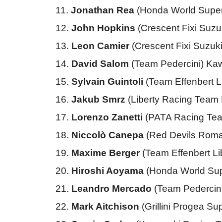
11.
Jonathan Rea
(Honda World Supe
12.
John Hopkins
(Crescent Fixi Suz
13.
Leon Camier
(Crescent Fixi Suzu
14.
David Salom
(Team Pedercini) Ka
15.
Sylvain Guintoli
(Team Effenbert L
16.
Jakub Smrz
(Liberty Racing Team 
17.
Lorenzo Zanetti
(PATA Racing Tea
18.
Niccolò Canepa
(Red Devils Roma
19.
Maxime Berger
(Team Effenbert L
20.
Hiroshi Aoyama
(Honda World Su
21.
Leandro Mercado
(Team Pedercin
22.
Mark Aitchison
(Grillini Progea 