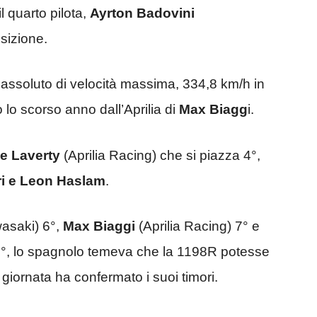
il quarto pilota,
Ayrton Badovini
sizione.
 assoluto di velocità massima, 334,8 km/h in
to lo scorso anno dall’Aprilia di
Max Biagg
i.
e Laverty
(Aprilia Racing) che si piazza 4°,
ri e Leon Haslam
.
asaki) 6°,
Max Biaggi
(Aprilia Racing) 7° e
9°, lo spagnolo temeva che la 1198R potesse
 giornata ha confermato i suoi timori.