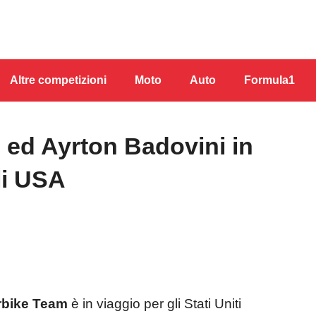
Altre competizioni
Moto
Auto
Formula1
 ed Ayrton Badovini in
li USA
rbike Team
è in viaggio per gli Stati Uniti