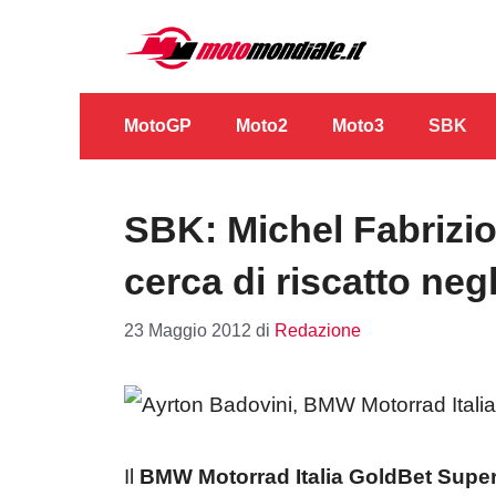
Vai
al
contenuto
MotoGP
Moto2
Moto3
SBK
SBK: Michel Fabrizio
cerca di riscatto neg
23 Maggio 2012
di
Redazione
Il
BMW Motorrad Italia GoldBet Supe