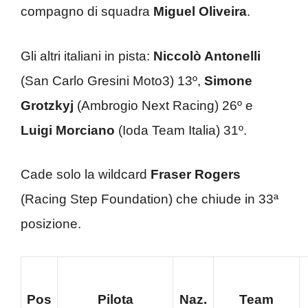
compagno di squadra
Miguel Oliveira
.
Gli altri italiani in pista:
Niccolò Antonelli
(San Carlo Gresini Moto3) 13º,
Simone
Grotzkyj
(Ambrogio Next Racing) 26º e
Luigi Morciano
(Ioda Team Italia) 31º.
Cade solo la wildcard
Fraser Rogers
(Racing Step Foundation) che chiude in 33ª
posizione.
Pos
Pilota
Naz.
Team