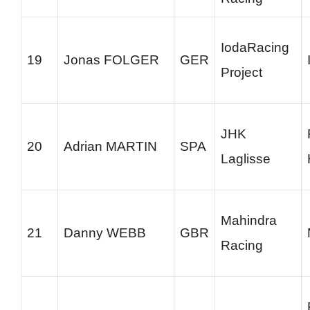
IodaRacing
19
Jonas FOLGER
GER
Project
JHK
20
Adrian MARTIN
SPA
Laglisse
Mahindra
21
Danny WEBB
GBR
Racing