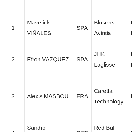
Maverick
Blusens
1
SPA
VIÑALES
Avintia
JHK
2
Efren VAZQUEZ
SPA
Laglisse
Caretta
3
Alexis MASBOU
FRA
Technology
Sandro
Red Bull