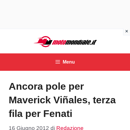
Vai
al
contenuto
Menu
Ancora pole per
Maverick Viñales, terza
fila per Fenati
16 Giugno 2012
di
Redazione