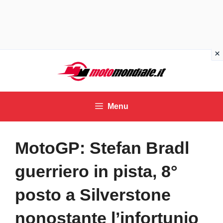
Vai
al
contenuto
Menu
MotoGP: Stefan Bradl
guerriero in pista, 8°
posto a Silverstone
nonostante l’infortunio