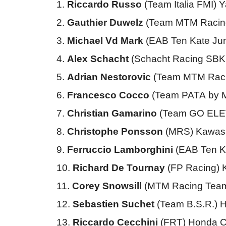
1.
Riccardo Russo
(Team Italia FMI)
2.
Gauthier Duwelz
(Team MTM Racin
3.
Michael Vd Mark
(EAB Ten Kate Ju
4.
Alex Schacht
(Schacht Racing SB
5.
Adrian Nestorovic
(Team MTM Raci
6.
Francesco Cocco
(Team PATA by M
7.
Christian Gamarino
(Team GO ELE
8.
Christophe Ponsson
(MRS) Kawasa
9.
Ferruccio Lamborghini
(EAB Ten K
10.
Richard De Tournay
(FP Racing) 
11.
Corey Snowsill
(MTM Racing Team
12.
Sebastien Suchet
(Team B.S.R.)
13.
Riccardo Cecchini
(FRT) Honda 