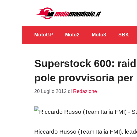
Vai
al
contenuto
MotoGP
Moto2
Moto3
SBK
Superstock 600: raid
pole provvisoria per
20 Luglio 2012
di
Redazione
Riccardo Russo (Team Italia FMI), lea