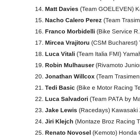
14.
Matt Davies
(Team GOELEVEN) Ka
15.
Nacho Calero Perez
(Team Trasi
16.
Franco Morbidelli
(Bike Service R
17.
Mircea Vrajitoru
(CSM Bucharest)
18.
Luca Vitali
(Team Italia FMI) Yam
19.
Robin Mulhauser
(Rivamoto Juni
20.
Jonathan Willcox
(Team Trasimen
21.
Tedi Basic
(Bike e Motor Racing 
22.
Luca Salvadori
(Team PATA by Ma
23.
Jake Lewis
(Racedays) Kawasaki 
24.
Jiri Klejch
(Montaze Broz Racing 
25.
Renato Novosel
(Kemoto) Honda