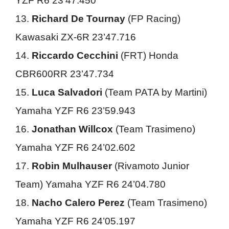
YZF R6 23’47.450
13.
Richard De Tournay
(FP Racing)
Kawasaki ZX-6R 23’47.716
14.
Riccardo Cecchini
(FRT) Honda
CBR600RR 23’47.734
15.
Luca Salvadori
(Team PATA by Martini)
Yamaha YZF R6 23’59.943
16.
Jonathan Willcox
(Team Trasimeno)
Yamaha YZF R6 24’02.602
17.
Robin Mulhauser
(Rivamoto Junior
Team) Yamaha YZF R6 24’04.780
18.
Nacho Calero Perez
(Team Trasimeno)
Yamaha YZF R6 24’05.197