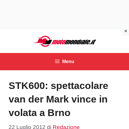
Vai
al
contenuto
Menu
STK600: spettacolare
van der Mark vince in
volata a Brno
22 Luglio 2012
di
Redazione