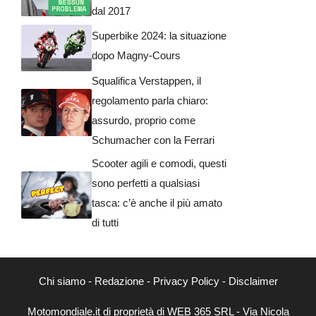
dal 2017
Superbike 2024: la situazione
dopo Magny-Cours
Squalifica Verstappen, il
regolamento parla chiaro:
assurdo, proprio come
Schumacher con la Ferrari
Scooter agili e comodi, questi
sono perfetti a qualsiasi
tasca: c’è anche il più amato
di tutti
Chi siamo
-
Redazione
-
Privacy Policy
-
Disclaimer
Motomondiale.it di proprietà di WEB 365 SRL - Via Nicola