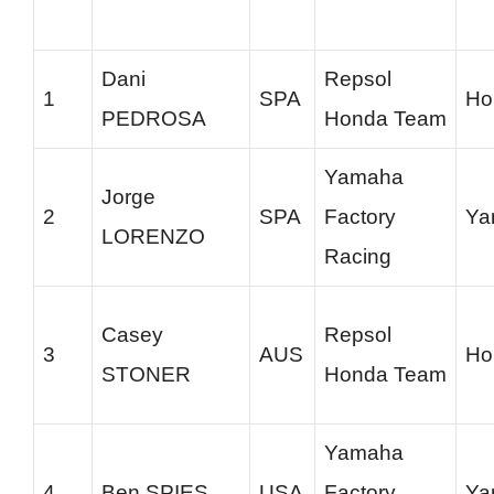
Dani
Repsol
1
SPA
Ho
PEDROSA
Honda Team
Yamaha
Jorge
2
SPA
Factory
Ya
LORENZO
Racing
Casey
Repsol
3
AUS
Ho
STONER
Honda Team
Yamaha
4
Ben SPIES
USA
Factory
Ya