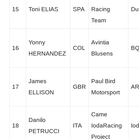
15
Toni ELIAS
SPA
Racing
Du
Team
Yonny
Avintia
16
COL
B
HERNANDEZ
Blusens
James
Paul Bird
17
GBR
AR
ELLISON
Motorsport
Came
Danilo
18
ITA
IodaRacing
Io
PETRUCCI
Project