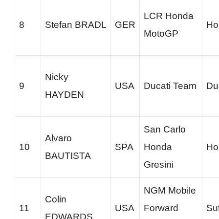
LCR Honda
8
Stefan BRADL
GER
Ho
MotoGP
Nicky
9
USA
Ducati Team
Du
HAYDEN
San Carlo
Alvaro
10
SPA
Honda
Ho
BAUTISTA
Gresini
NGM Mobile
Colin
11
USA
Forward
Su
EDWARDS