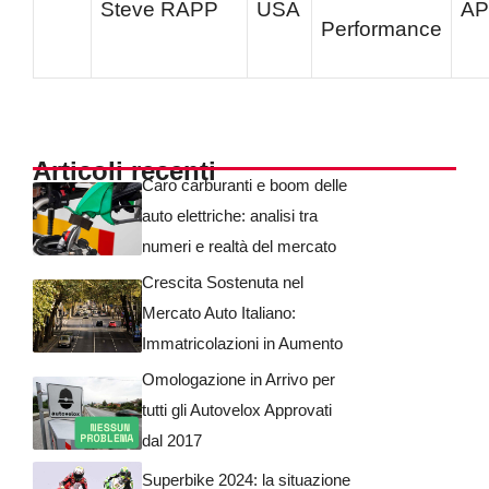
Steve RAPP
USA
A
Performance
Articoli recenti
Caro carburanti e boom delle
auto elettriche: analisi tra
numeri e realtà del mercato
Crescita Sostenuta nel
Mercato Auto Italiano:
Immatricolazioni in Aumento
Omologazione in Arrivo per
tutti gli Autovelox Approvati
dal 2017
Superbike 2024: la situazione