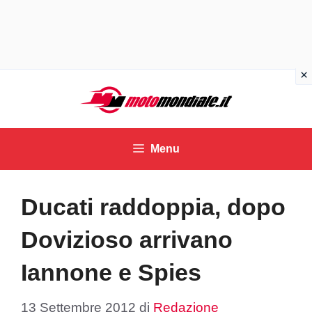
Vai
al
contenuto
Menu
Ducati raddoppia, dopo
Dovizioso arrivano
Iannone e Spies
13 Settembre 2012
di
Redazione