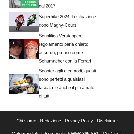
dal 2017
Superbike 2024: la situazione
dopo Magny-Cours
Squalifica Verstappen, il
regolamento parla chiaro:
assurdo, proprio come
Schumacher con la Ferrari
Scooter agili e comodi, questi
sono perfetti a qualsiasi
tasca: c’è anche il più amato
di tutti
Chi siamo
-
Redazione
-
Privacy Policy
-
Disclaimer
Motomondiale.it di proprietà di WEB 365 SRL - Via Nicola