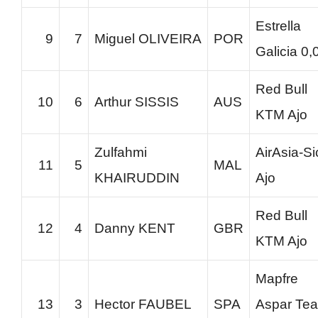
Estrella
9
7
Miguel OLIVEIRA
POR
Galicia 0,
Red Bull
10
6
Arthur SISSIS
AUS
KTM Ajo
Zulfahmi
AirAsia-Si
11
5
MAL
KHAIRUDDIN
Ajo
Red Bull
12
4
Danny KENT
GBR
KTM Ajo
Mapfre
13
3
Hector FAUBEL
SPA
Aspar Te