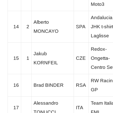
Moto3
Andalucia
Alberto
14
2
SPA
JHK t-shir
MONCAYO
Laglisse
Redox-
Jakub
15
1
CZE
Ongetta-
KORNFEIL
Centro Se
RW Racin
16
Brad BINDER
RSA
GP
Alessandro
Team Itali
17
ITA
TONUCCI
FMI