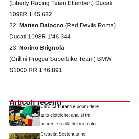
(Liberty Racing Team Effenbert) Ducati
1098R 1’45.682
22.
Matteo Baiocco
(Red Devils Roma)
Ducati 1098R 1’46.344
23.
Norino Brignola
(Grillini Progea Superbike Team) BMW
S1000 RR 1’46.891
Articoli recenti
Caro carburanti e boom delle
auto elettriche: analisi tra
numeri e realtà del mercato
Crescita Sostenuta nel