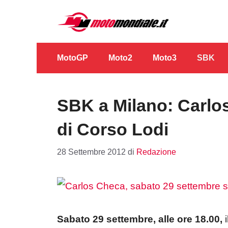
Vai
al
contenuto
MotoGP
Moto2
Moto3
SBK
SBK a Milano: Carlo
di Corso Lodi
28 Settembre 2012
di
Redazione
Sabato 29 settembre, alle ore 18.00,
i