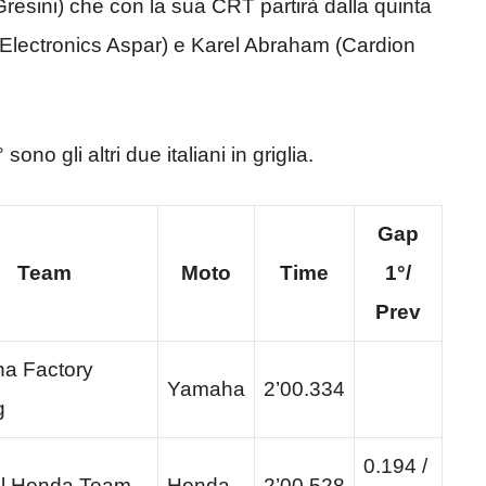
esini) che con la sua CRT partirà dalla quinta
 Electronics Aspar) e Karel Abraham (Cardion
no gli altri due italiani in griglia.
Gap
Team
Moto
Time
1°/
Prev
a Factory
Yamaha
2’00.334
g
0.194 /
l Honda Team
Honda
2’00.528