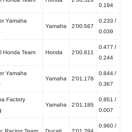
0.194
er Yamaha
0.233 /
Yamaha
2’00.567
3
0.039
0.477 /
l Honda Team
Honda
2’00.811
0.244
er Yamaha
0.844 /
Yamaha
2’01.178
3
0.367
a Factory
0.851 /
Yamaha
2’01.185
g
0.007
0.960 /
c Racing Team
Ducati
2’01.294