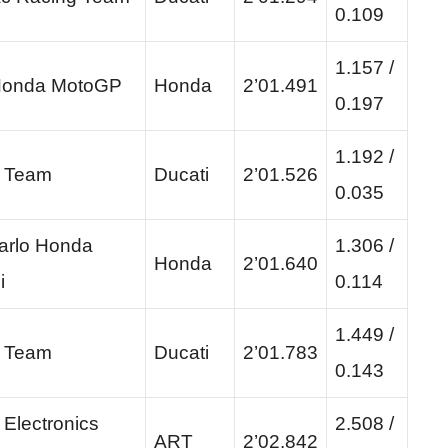
0.109
1.157 /
onda MotoGP
Honda
2’01.491
0.197
1.192 /
i Team
Ducati
2’01.526
0.035
arlo Honda
1.306 /
Honda
2’01.640
i
0.114
1.449 /
i Team
Ducati
2’01.783
0.143
Electronics
2.508 /
ART
2’02.842