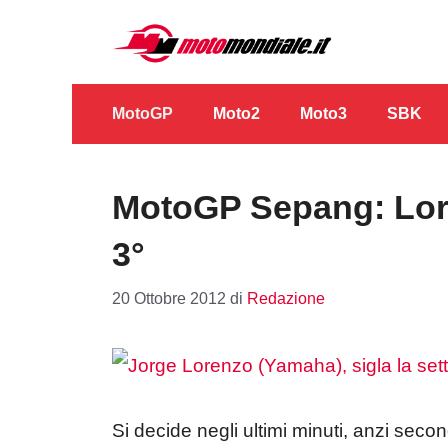
Vai
al
contenuto
MotoGP
Moto2
Moto3
SBK
MotoGP Sepang: Lore
3°
20 Ottobre 2012
di
Redazione
Si decide negli ultimi minuti, anzi secon