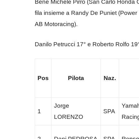
Bene Michele Pirro (San Carlo Honda Gr
fila insieme a Randy De Puniet (Power
AB Motoracing).
Danilo Petrucci 17° e Roberto Rolfo 19° so
Pos
Pilota
Naz.
Jorge
Yamah
1
SPA
LORENZO
Racin
2
Dani PEDROSA
SPA
Repso