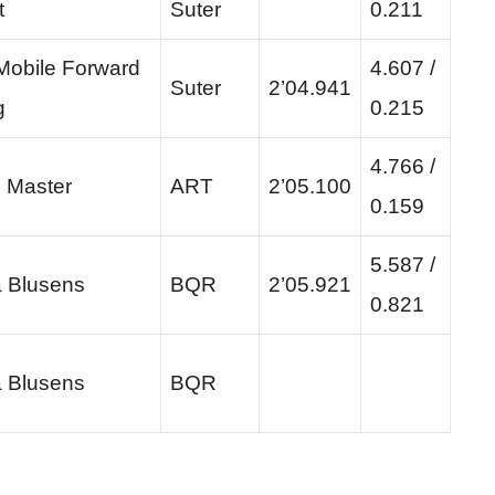
t
Suter
0.211
obile Forward
4.607 /
Suter
2’04.941
g
0.215
4.766 /
 Master
ART
2’05.100
0.159
5.587 /
a Blusens
BQR
2’05.921
0.821
a Blusens
BQR