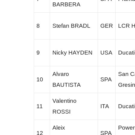
BARBERA
8
Stefan BRADL
GER
LCR H
9
Nicky HAYDEN
USA
Ducat
Alvaro
San C
10
SPA
BAUTISTA
Gresin
Valentino
11
ITA
Ducat
ROSSI
Aleix
Power 
12
SPA