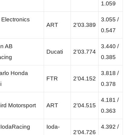
1.059
Electronics
3.055 /
ART
2’03.389
0.547
on AB
3.440 /
Ducati
2’03.774
acing
0.385
arlo Honda
3.818 /
FTR
2’04.152
i
0.378
4.181 /
ird Motorsport
ART
2’04.515
0.363
IodaRacing
Ioda-
4.392 /
2’04.726