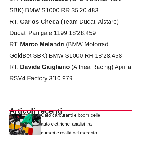
SBK) BMW S1000 RR 35’20.483
RT.
Carlos Checa
(Team Ducati Alstare)
Ducati Panigale 1199 18’28.459
RT.
Marco Melandri
(BMW Motorrad
GoldBet SBK) BMW S1000 RR 18’28.468
RT.
Davide Giugliano
(Althea Racing) Aprilia
RSV4 Factory 3’10.979
Articoli recenti
Caro carburanti e boom delle
auto elettriche: analisi tra
numeri e realtà del mercato