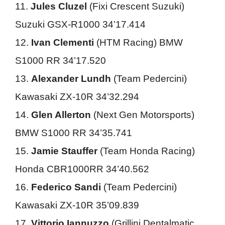
11.
Jules Cluzel
(Fixi Crescent Suzuki)
Suzuki GSX-R1000 34’17.414
12.
Ivan Clementi
(HTM Racing) BMW
S1000 RR 34’17.520
13.
Alexander Lundh
(Team Pedercini)
Kawasaki ZX-10R 34’32.294
14.
Glen Allerton
(Next Gen Motorsports)
BMW S1000 RR 34’35.741
15.
Jamie Stauffer
(Team Honda Racing)
Honda CBR1000RR 34’40.562
16.
Federico Sandi
(Team Pedercini)
Kawasaki ZX-10R 35’09.839
17.
Vittorio Iannuzzo
(Grillini Dentalmatic