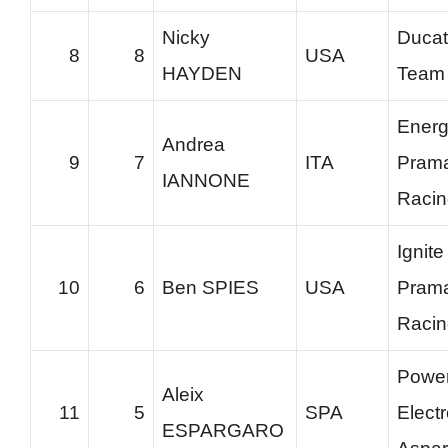
Nicky
Ducat
8
8
USA
HAYDEN
Team
Energy
Andrea
9
7
ITA
Pram
IANNONE
Racin
Ignite
10
6
Ben SPIES
USA
Pram
Racin
Powe
Aleix
11
5
SPA
Elect
ESPARGARO