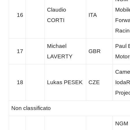
Claudio
Mobil
16
ITA
CORTI
Forwa
Racin
Michael
Paul 
17
GBR
LAVERTY
Motor
Cam
18
Lukas PESEK
CZE
IodaR
Proje
Non classificato
NGM