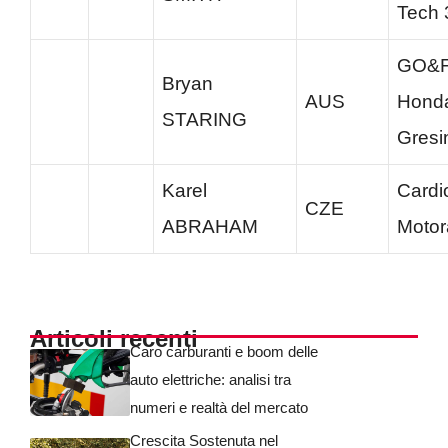
Tech 
GO&
Bryan
AUS
Hond
STARING
Gresi
Karel
Cardi
CZE
ABRAHAM
Motor
Articoli recenti
Caro carburanti e boom delle
auto elettriche: analisi tra
numeri e realtà del mercato
Crescita Sostenuta nel