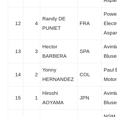
Aspar
Powe
Randy DE
12
4
FRA
Elect
PUNIET
Aspar
Hector
Avinti
13
3
SPA
BARBERA
Bluse
Yonny
Paul 
14
2
COL
HERNANDEZ
Motor
Hiroshi
Avinti
15
1
JPN
AOYAMA
Bluse
NGM