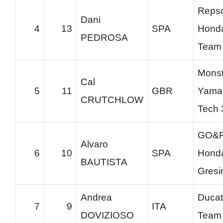
Repso
Dani
4
13
SPA
Hond
PEDROSA
Team
Monst
Cal
5
11
GBR
Yama
CRUTCHLOW
Tech 
GO&
Alvaro
6
10
SPA
Hond
BAUTISTA
Gresi
Andrea
Ducat
7
9
ITA
DOVIZIOSO
Team