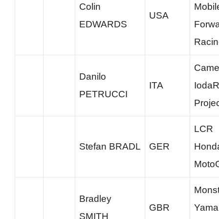
Colin
Mobil
USA
EDWARDS
Forwa
Racin
Cam
Danilo
ITA
IodaR
PETRUCCI
Proje
LCR
Stefan BRADL
GER
Hond
Moto
Monst
Bradley
GBR
Yama
SMITH