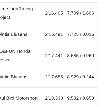
ame IodaRacing
2’16.465
7.709 / 1.606
oject
intia Blusens
2’16.481
7.725 / 0.016
O&FUN Honda
2’17.441
8.685 / 0.960
esini
intia Blusens
2’17.685
8.929 / 0.244
ul Bird Motorsport
2’18.338
9.582 / 0.653