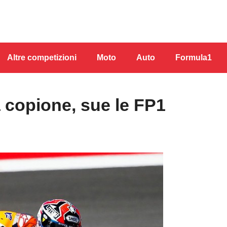
Altre competizioni
Moto
Auto
Formula1
copione, sue le FP1