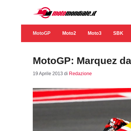
Vai
al
contenuto
MotoGP
Moto2
Moto3
SBK
MotoGP: Marquez da 
19 Aprile 2013
di
Redazione