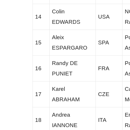
Colin
N
14
USA
EDWARDS
R
Aleix
P
15
SPA
ESPARGARO
A
Randy DE
P
16
FRA
PUNIET
A
Karel
C
17
CZE
ABRAHAM
M
Andrea
E
18
ITA
IANNONE
R