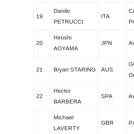
Danilo
C
19
ITA
PETRUCCI
Pr
Hiroshi
20
JPN
Av
AOYAMA
G
21
Bryan STARING
AUS
Gr
Hector
22
SPA
Av
BARBERA
Michael
GBR
Pa
LAVERTY