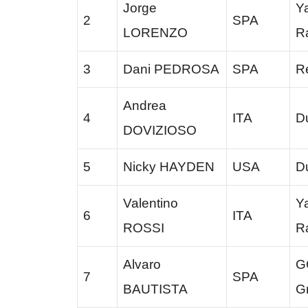
Jorge
Y
2
SPA
LORENZO
R
3
Dani PEDROSA
SPA
R
Andrea
4
ITA
D
DOVIZIOSO
5
Nicky HAYDEN
USA
D
Valentino
Y
6
ITA
ROSSI
R
Alvaro
G
7
SPA
BAUTISTA
Gr