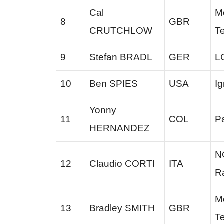
Cal
M
8
GBR
CRUTCHLOW
T
9
Stefan BRADL
GER
L
10
Ben SPIES
USA
I
Yonny
11
COL
Pa
HERNANDEZ
N
12
Claudio CORTI
ITA
R
M
13
Bradley SMITH
GBR
T