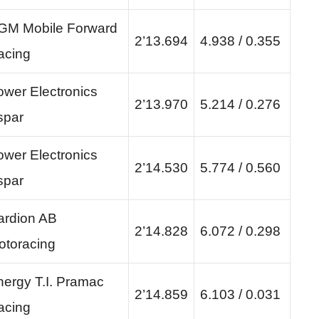
GM Mobile Forward
2’13.694
4.938 / 0.355
acing
ower Electronics
2’13.970
5.214 / 0.276
spar
ower Electronics
2’14.530
5.774 / 0.560
spar
ardion AB
2’14.828
6.072 / 0.298
otoracing
nergy T.I. Pramac
2’14.859
6.103 / 0.031
acing