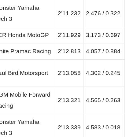
onster Yamaha
2’11.232
2.476 / 0.322
ech 3
CR Honda MotoGP
2’11.929
3.173 / 0.697
gnite Pramac Racing
2’12.813
4.057 / 0.884
ul Bird Motorsport
2’13.058
4.302 / 0.245
GM Mobile Forward
2’13.321
4.565 / 0.263
acing
onster Yamaha
2’13.339
4.583 / 0.018
ech 3