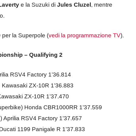
Laverty
e la Suzuki di
Jules Cluzel
, mentre
o.
0 per la Superpole (
vedi la programmazione TV
).
onship – Qualifying 2
rilia RSV4 Factory 1’36.814
) Kawasaki ZX-10R 1’36.883
 Kawasaki ZX-10R 1’37.470
Superbike) Honda CBR1000RR 1’37.559
m) Aprilia RSV4 Factory 1’37.657
 Ducati 1199 Panigale R 1’37.833