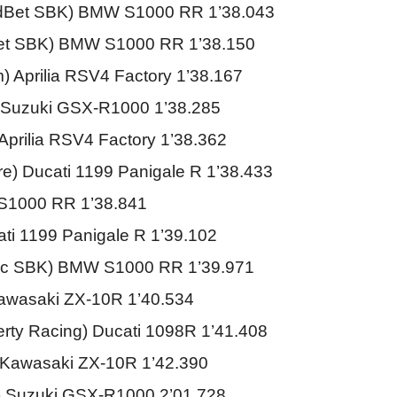
ldBet SBK) BMW S1000 RR 1’38.043
Bet SBK) BMW S1000 RR 1’38.150
) Aprilia RSV4 Factory 1’38.167
i) Suzuki GSX-R1000 1’38.285
Aprilia RSV4 Factory 1’38.362
re) Ducati 1199 Panigale R 1’38.433
 S1000 RR 1’38.841
ti 1199 Panigale R 1’39.102
lmatic SBK) BMW S1000 RR 1’39.971
Kawasaki ZX-10R 1’40.534
berty Racing) Ducati 1098R 1’41.408
) Kawasaki ZX-10R 1’42.390
i) Suzuki GSX-R1000 2’01.728