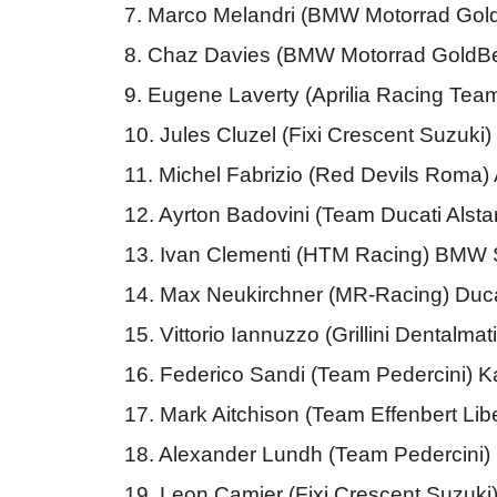
7. Marco Melandri (BMW Motorrad Go
8. Chaz Davies (BMW Motorrad Gold
9. Eugene Laverty (Aprilia Racing Team
10. Jules Cluzel (Fixi Crescent Suzuk
11. Michel Fabrizio (Red Devils Roma) 
12. Ayrton Badovini (Team Ducati Alsta
13. Ivan Clementi (HTM Racing) BMW
14. Max Neukirchner (MR-Racing) Duca
15. Vittorio Iannuzzo (Grillini Denta
16. Federico Sandi (Team Pedercini) 
17. Mark Aitchison (Team Effenbert Li
18. Alexander Lundh (Team Pedercini
19. Leon Camier (Fixi Crescent Suzuk