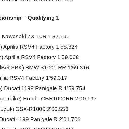
onship – Qualifying 1
) Kawasaki ZX-10R 1’57.190
m) Aprilia RSV4 Factory 1’58.824
) Aprilia RSV4 Factory 1’59.068
ldBet SBK) BMW S1000 RR 1’59.316
rilia RSV4 Factory 1’59.317
e) Ducati 1199 Panigale R 1’59.754
Superbike) Honda CBR1000RR 2’00.197
) Suzuki GSX-R1000 2’00.553
 Ducati 1199 Panigale R 2’01.706