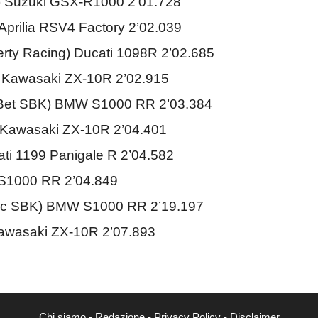
i) Suzuki GSX-R1000 2’01.728
Aprilia RSV4 Factory 2’02.039
berty Racing) Ducati 1098R 2’02.685
) Kawasaki ZX-10R 2’02.915
dBet SBK) BMW S1000 RR 2’03.384
) Kawasaki ZX-10R 2’04.401
ti 1199 Panigale R 2’04.582
 S1000 RR 2’04.849
lmatic SBK) BMW S1000 RR 2’19.197
Kawasaki ZX-10R 2’07.893
Chi siamo
-
Redazione
-
Privacy Policy
-
Disclaimer