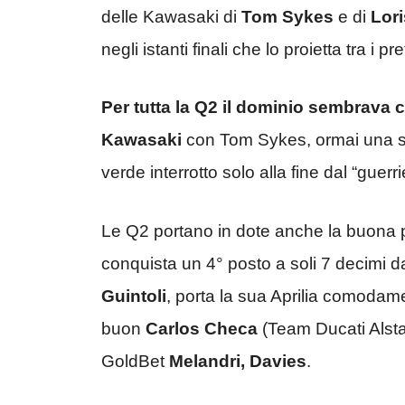
delle Kawasaki di
Tom Sykes
e di
Lor
negli istanti finali che lo proietta tra i p
Per tutta la Q2 il dominio sembrava c
Kawasaki
con Tom Sykes, ormai una si
verde interrotto solo alla fine dal “guer
Le Q2 portano in dote anche la buona 
conquista un 4° posto a soli 7 decimi da
Guintoli
, porta la sua Aprilia comodam
buon
Carlos Checa
(Team Ducati Alsta
GoldBet
Melandri, Davies
.