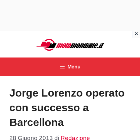
Vai
al
contenuto
Menu
Jorge Lorenzo operato
con successo a
Barcellona
28 Giugno 2013
di
Redazione