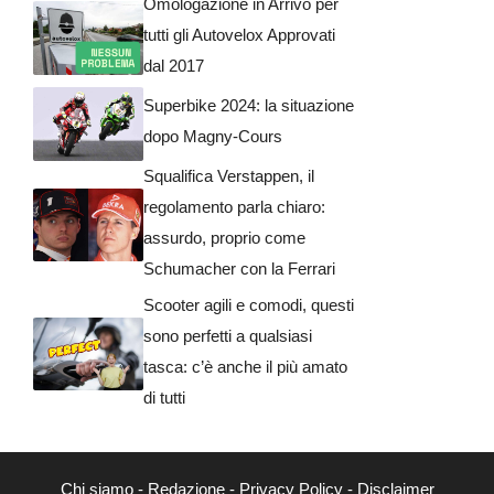
Omologazione in Arrivo per
tutti gli Autovelox Approvati
dal 2017
Superbike 2024: la situazione
dopo Magny-Cours
Squalifica Verstappen, il
regolamento parla chiaro:
assurdo, proprio come
Schumacher con la Ferrari
Scooter agili e comodi, questi
sono perfetti a qualsiasi
tasca: c’è anche il più amato
di tutti
Chi siamo
-
Redazione
-
Privacy Policy
-
Disclaimer