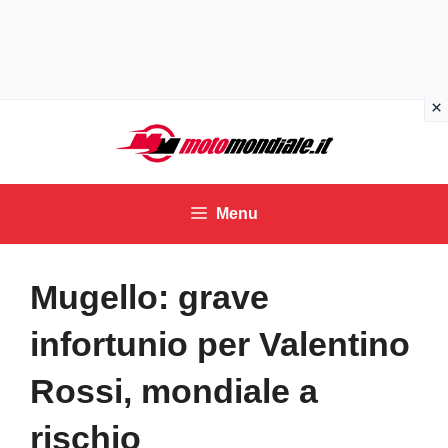
Vai
al
contenuto
Menu
Mugello: grave
infortunio per Valentino
Rossi, mondiale a
rischio