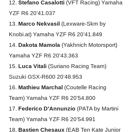
12.
Stefano Casalotti
(VFT Racing) Yamaha
YZF R6 20’41.037
13.
Marco Nekvasil
(Lexware-Skm by
Knobi.at) Yamaha YZF R6 20’41.849
14.
Dakota Mamola
(Yakhnich Motorsport)
Yamaha YZF R6 20’43.363
15.
Luca Vitali
(Suriano Racing Team)
Suzuki GSX-R600 20’48.953
16.
Mathieu Marchal
(Coutelle Racing
Team) Yamaha YZF R6 20’54.800
17.
Federico D’Annunzio
(PATA by Martini
Team) Yamaha YZF R6 20’54.991
18.
Bastien Chesaux
(EAB Ten Kate Junior