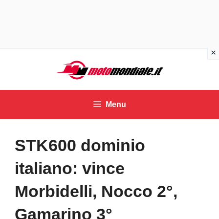
Vai
al
contenuto
Menu
STK600 dominio
italiano: vince
Morbidelli, Nocco 2°,
Gamarino 3°