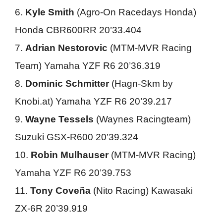
6.
Kyle Smith
(Agro-On Racedays Honda)
Honda CBR600RR 20’33.404
7.
Adrian Nestorovic
(MTM-MVR Racing
Team) Yamaha YZF R6 20’36.319
8.
Dominic Schmitter
(Hagn-Skm by
Knobi.at) Yamaha YZF R6 20’39.217
9.
Wayne Tessels
(Waynes Racingteam)
Suzuki GSX-R600 20’39.324
10.
Robin Mulhauser
(MTM-MVR Racing)
Yamaha YZF R6 20’39.753
11.
Tony Coveña
(Nito Racing) Kawasaki
ZX-6R 20’39.919