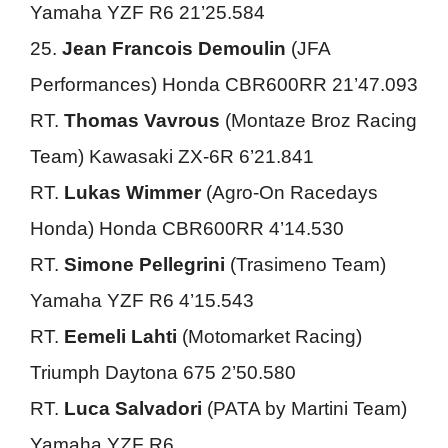
Yamaha YZF R6 21’25.584
25.
Jean Francois Demoulin
(JFA
Performances) Honda CBR600RR 21’47.093
RT.
Thomas Vavrous
(Montaze Broz Racing
Team) Kawasaki ZX-6R 6’21.841
RT.
Lukas Wimmer
(Agro-On Racedays
Honda) Honda CBR600RR 4’14.530
RT.
Simone Pellegrini
(Trasimeno Team)
Yamaha YZF R6 4’15.543
RT.
Eemeli Lahti
(Motomarket Racing)
Triumph Daytona 675 2’50.580
RT.
Luca Salvadori
(PATA by Martini Team)
Yamaha YZF R6