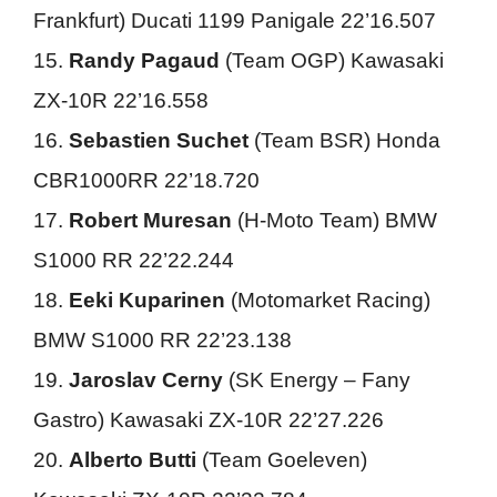
Frankfurt) Ducati 1199 Panigale 22’16.507
15.
Randy Pagaud
(Team OGP) Kawasaki
ZX-10R 22’16.558
16.
Sebastien Suchet
(Team BSR) Honda
CBR1000RR 22’18.720
17.
Robert Muresan
(H-Moto Team) BMW
S1000 RR 22’22.244
18.
Eeki Kuparinen
(Motomarket Racing)
BMW S1000 RR 22’23.138
19.
Jaroslav Cerny
(SK Energy – Fany
Gastro) Kawasaki ZX-10R 22’27.226
20.
Alberto Butti
(Team Goeleven)