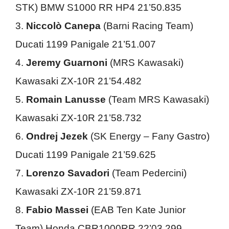
STK) BMW S1000 RR HP4 21’50.835
3.
Niccolò Canepa
(Barni Racing Team)
Ducati 1199 Panigale 21’51.007
4.
Jeremy Guarnoni
(MRS Kawasaki)
Kawasaki ZX-10R 21’54.482
5.
Romain Lanusse
(Team MRS Kawasaki)
Kawasaki ZX-10R 21’58.732
6.
Ondrej Jezek
(SK Energy – Fany Gastro)
Ducati 1199 Panigale 21’59.625
7.
Lorenzo Savadori
(Team Pedercini)
Kawasaki ZX-10R 21’59.871
8.
Fabio Massei
(EAB Ten Kate Junior
Team) Honda CBR1000RR 22’03.299