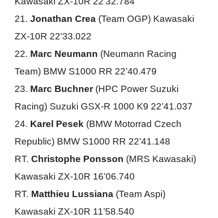
Kawasaki ZX-10R 22’32.784
21.
Jonathan Crea
(Team OGP) Kawasaki
ZX-10R 22’33.022
22.
Marc Neumann
(Neumann Racing
Team) BMW S1000 RR 22’40.479
23.
Marc Buchner
(HPC Power Suzuki
Racing) Suzuki GSX-R 1000 K9 22’41.037
24.
Karel Pesek
(BMW Motorrad Czech
Republic) BMW S1000 RR 22’41.148
RT.
Christophe Ponsson
(MRS Kawasaki)
Kawasaki ZX-10R 16’06.740
RT.
Matthieu Lussiana
(Team Aspi)
Kawasaki ZX-10R 11’58.540