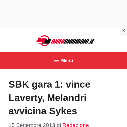
Vai
al
contenuto
Menu
SBK gara 1: vince
Laverty, Melandri
avvicina Sykes
15 Settembre 2013
di
Redazione