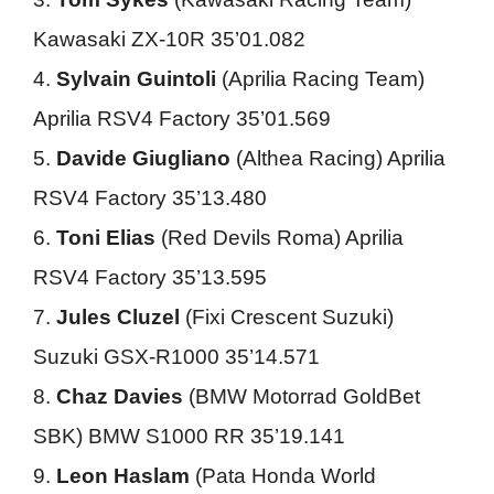
Kawasaki ZX-10R 35’01.082
4.
Sylvain Guintoli
(Aprilia Racing Team)
Aprilia RSV4 Factory 35’01.569
5.
Davide Giugliano
(Althea Racing) Aprilia
RSV4 Factory 35’13.480
6.
Toni Elias
(Red Devils Roma) Aprilia
RSV4 Factory 35’13.595
7.
Jules Cluzel
(Fixi Crescent Suzuki)
Suzuki GSX-R1000 35’14.571
8.
Chaz Davies
(BMW Motorrad GoldBet
SBK) BMW S1000 RR 35’19.141
9.
Leon Haslam
(Pata Honda World