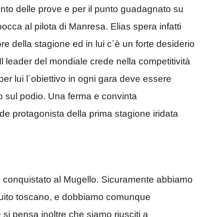
mento delle prove e per il punto guadagnato su
cca al pilota di Manresa. Elias spera infatti
iore della stagione ed in lui c´è un forte desiderio
. Il leader del mondiale crede nella competitività
er lui l´obiettivo in ogni gara deve essere
o sul podio. Una ferma e convinta
e protagonista della prima stagione iridata
o conquistato al Mugello. Sicuramente abbiamo
circuito toscano, e dobbiamo comunque
 si pensa inoltre che siamo riusciti a