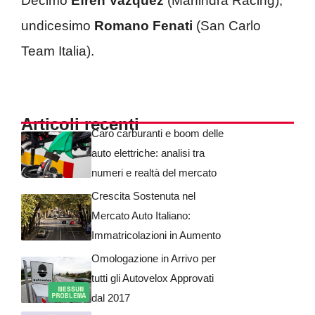
Decimo
Efren Vazquez
(Mahindra Racing),
undicesimo
Romano Fenati
(San Carlo
Team Italia).
Articoli recenti
Caro carburanti e boom delle
auto elettriche: analisi tra
numeri e realtà del mercato
Crescita Sostenuta nel
Mercato Auto Italiano:
Immatricolazioni in Aumento
Omologazione in Arrivo per
tutti gli Autovelox Approvati
dal 2017