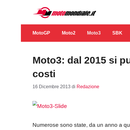
Vai
al
contenuto
MotoGP
Moto2
Moto3
SBK
Moto3: dal 2015 si pu
costi
16 Dicembre 2013
di
Redazione
Numerose sono state, da un anno a quest