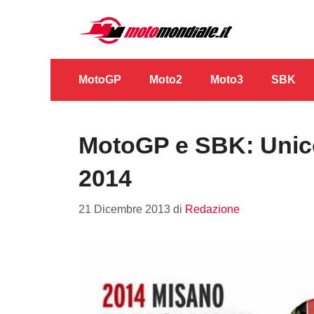
Vai
al
contenuto
MotoGP
Moto2
Moto3
SBK
MotoGP e SBK: Unico
2014
21 Dicembre 2013
di
Redazione