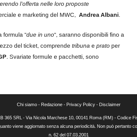
rendo l’offerta nelle loro proposte
merciale e marketing del MWC,
Andrea Albani
.
la formula “
due in uno
“, saranno disponibili fino a
prezzo del ticket, comprende
tribuna
e
prato
per
GP
. Svariate formule e pacchetti, sono
.
Chi siamo
-
Redazione
-
Privacy Policy
-
Disclaimer
WEB 365 SRL - Via Nicola Marchese 10, 00141 Roma (RM) - Codice Fis
quanto viene aggiornato senza alcuna periodicità. Non può pertanto con
n. 62 del 07.03.2001