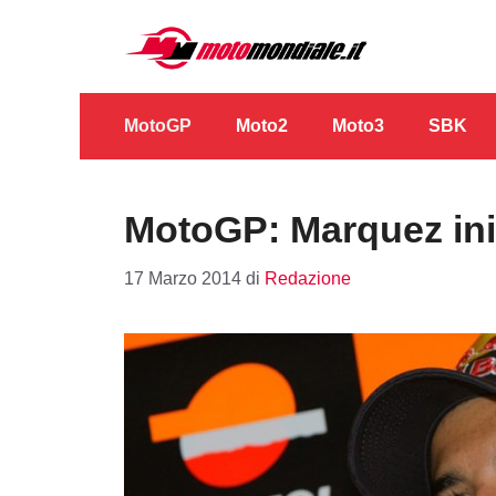
Vai
al
contenuto
MotoGP
Moto2
Moto3
SBK
MotoGP: Marquez iniz
17 Marzo 2014
di
Redazione