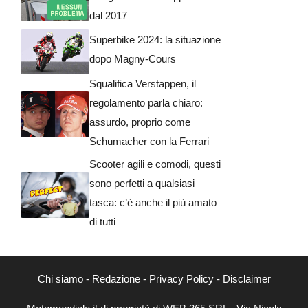
dal 2017
Superbike 2024: la situazione
dopo Magny-Cours
Squalifica Verstappen, il
regolamento parla chiaro:
assurdo, proprio come
Schumacher con la Ferrari
Scooter agili e comodi, questi
sono perfetti a qualsiasi
tasca: c’è anche il più amato
di tutti
Chi siamo
-
Redazione
-
Privacy Policy
-
Disclaimer