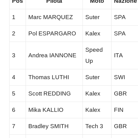
Pos
Pilota
Moto
Nazione
1
Marc MARQUEZ
Suter
SPA
2
Pol ESPARGARO
Kalex
SPA
Speed
3
Andrea IANNONE
ITA
Up
4
Thomas LUTHI
Suter
SWI
5
Scott REDDING
Kalex
GBR
6
Mika KALLIO
Kalex
FIN
7
Bradley SMITH
Tech 3
GBR