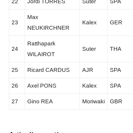
22
Jordi TORRES
Suter
SPA
Max
23
Kalex
GER
NEUKIRCHNER
Ratthapark
24
Suter
THA
WILAIROT
25
Ricard CARDUS
AJR
SPA
26
Axel PONS
Kalex
SPA
27
Gino REA
Moriwaki
GBR