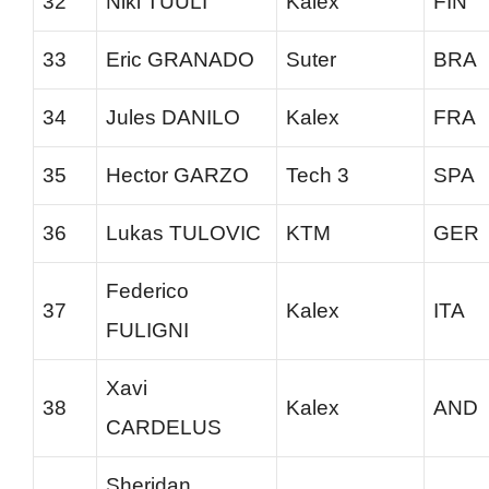
32
Niki TUULI
Kalex
FIN
33
Eric GRANADO
Suter
BRA
34
Jules DANILO
Kalex
FRA
35
Hector GARZO
Tech 3
SPA
36
Lukas TULOVIC
KTM
GER
Federico
37
Kalex
ITA
FULIGNI
Xavi
38
Kalex
AND
CARDELUS
Sheridan