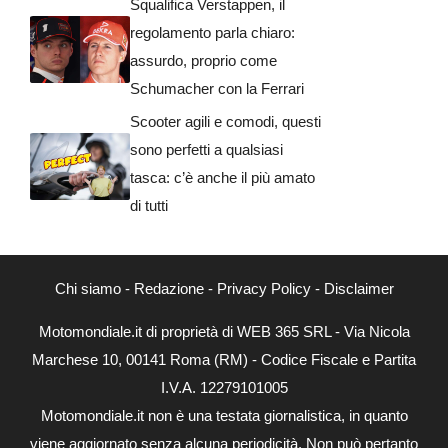
Squalifica Verstappen, il
regolamento parla chiaro:
assurdo, proprio come
Schumacher con la Ferrari
Scooter agili e comodi, questi
sono perfetti a qualsiasi
tasca: c’è anche il più amato
di tutti
Chi siamo
-
Redazione
-
Privacy Policy
-
Disclaimer
Motomondiale.it di proprietà di WEB 365 SRL - Via Nicola
Marchese 10, 00141 Roma (RM) - Codice Fiscale e Partita
I.V.A. 12279101005
Motomondiale.it non è una testata giornalistica, in quanto
viene aggiornato senza alcuna periodicità. Non può pertanto