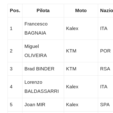
Pos.
Pilota
Moto
Nazi
Francesco
1
Kalex
ITA
BAGNAIA
Miguel
2
KTM
POR
OLIVEIRA
3
Brad BINDER
KTM
RSA
Lorenzo
4
Kalex
ITA
BALDASSARRI
5
Joan MIR
Kalex
SPA