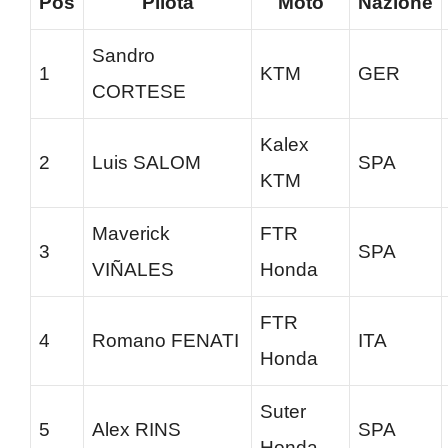
Pos
Pilota
Moto
Nazione
Sandro
1
KTM
GER
CORTESE
Kalex
2
Luis SALOM
SPA
KTM
Maverick
FTR
3
SPA
VIÑALES
Honda
FTR
4
Romano FENATI
ITA
Honda
Suter
5
Alex RINS
SPA
Honda