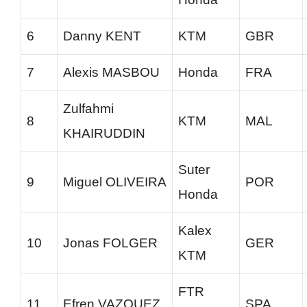
6
Danny KENT
KTM
GBR
7
Alexis MASBOU
Honda
FRA
Zulfahmi
8
KTM
MAL
KHAIRUDDIN
Suter
9
Miguel OLIVEIRA
POR
Honda
Kalex
10
Jonas FOLGER
GER
KTM
FTR
11
Efren VAZQUEZ
SPA