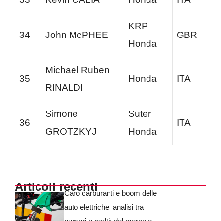
KRP
34
John McPHEE
GBR
Honda
Michael Ruben
35
Honda
ITA
RINALDI
Simone
Suter
36
ITA
GROTZKYJ
Honda
Articoli recenti
Caro carburanti e boom delle
auto elettriche: analisi tra
numeri e realtà del mercato