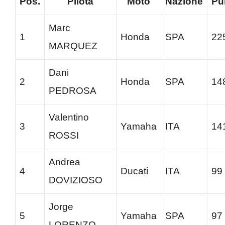
Pos.
Pilota
Moto
Nazione
Pu
Marc
1
Honda
SPA
22
MARQUEZ
Dani
2
Honda
SPA
14
PEDROSA
Valentino
3
Yamaha
ITA
14
ROSSI
Andrea
4
Ducati
ITA
99
DOVIZIOSO
Jorge
5
Yamaha
SPA
97
LORENZO