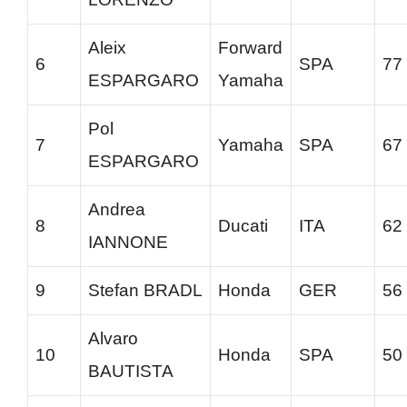
Aleix
Forward
6
SPA
77
ESPARGARO
Yamaha
Pol
7
Yamaha
SPA
67
ESPARGARO
Andrea
8
Ducati
ITA
62
IANNONE
9
Stefan BRADL
Honda
GER
56
Alvaro
10
Honda
SPA
50
BAUTISTA