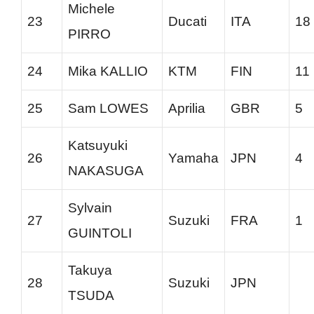
Michele
23
Ducati
ITA
18
PIRRO
24
Mika KALLIO
KTM
FIN
11
25
Sam LOWES
Aprilia
GBR
5
Katsuyuki
26
Yamaha
JPN
4
NAKASUGA
Sylvain
27
Suzuki
FRA
1
GUINTOLI
Takuya
28
Suzuki
JPN
TSUDA