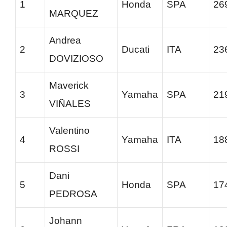
1
Honda
SPA
26
MARQUEZ
Andrea
2
Ducati
ITA
23
DOVIZIOSO
Maverick
3
Yamaha
SPA
21
VIÑALES
Valentino
4
Yamaha
ITA
18
ROSSI
Dani
5
Honda
SPA
17
PEDROSA
Johann