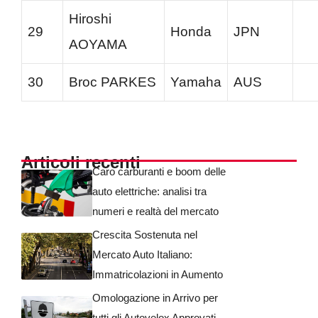
Hiroshi
29
Honda
JPN
AOYAMA
30
Broc PARKES
Yamaha
AUS
Articoli recenti
Caro carburanti e boom delle
auto elettriche: analisi tra
numeri e realtà del mercato
Crescita Sostenuta nel
Mercato Auto Italiano:
Immatricolazioni in Aumento
Omologazione in Arrivo per
tutti gli Autovelox Approvati