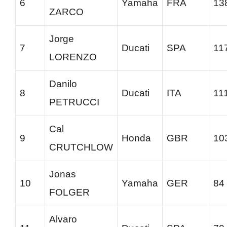
6
Yamaha
FRA
13
ZARCO
Jorge
7
Ducati
SPA
11
LORENZO
Danilo
8
Ducati
ITA
11
PETRUCCI
Cal
9
Honda
GBR
10
CRUTCHLOW
Jonas
10
Yamaha
GER
84
FOLGER
Alvaro