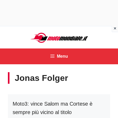
Vai
al
contenuto
Menu
Jonas Folger
Moto3: vince Salom ma Cortese è
sempre più vicino al titolo