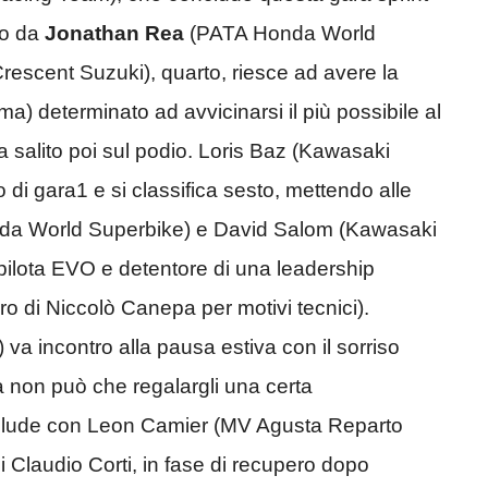
to da
Jonathan Rea
(PATA Honda World
escent Suzuki), quarto, riesce ad avere la
a) determinato ad avvicinarsi il più possibile al
salito poi sul podio. Loris Baz (Kawasaki
o di gara1 e si classifica sesto, mettendo alle
da World Superbike) e David Salom (Kawasaki
ilota EVO e detentore di una leadership
iro di Niccolò Canepa per motivi tecnici).
a incontro alla pausa estiva con il sorriso
a non può che regalargli una certa
onclude con Leon Camier (MV Agusta Reparto
 Claudio Corti, in fase di recupero dopo