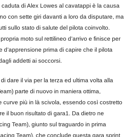
a la caduta di Alex Lowes al cavatappi è la causa
ono con sette giri davanti a loro da disputare, ma
utti sullo stato di salute del pilota coinvolto.
propria moto sul rettilineo d’arrivo e finisce per
e d’apprensione prima di capire che il pilota
agli addetti ai soccorsi.
 dare il via per la terza ed ultima volta alla
Team) parte di nuovo in maniera ottima,
curve più in là scivola, essendo così costretto
e il buon risultato di gara1. Da dietro ne
ng Team), giunto sul traguardo in prima
Racing Team), che conclude questa gara sprint