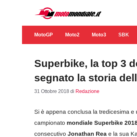
Vai
al
contenuto
MotoGP
Moto2
Moto3
SBK
Superbike, la top 3 
segnato la storia de
31 Ottobre 2018
di
Redazione
Si è appena conclusa la tredicesima e 
campionato
mondiale Superbike 201
consecutivo
Jonathan Rea
e la sua Ka