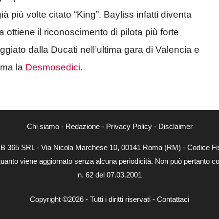
 più volte citato “King”. Bayliss infatti diventa
ttiene il riconoscimento di pilota più forte
giato dalla Ducati nell’ultima gara di Valencia e
rima la
Desmosedici
.
Chi siamo
-
Redazione
-
Privacy Policy
-
Disclaimer
WEB 365 SRL - Via Nicola Marchese 10, 00141 Roma (RM) - Codice Fis
quanto viene aggiornato senza alcuna periodicità. Non può pertanto con
n. 62 del 07.03.2001
Copyright ©2026 - Tutti i diritti riservati -
Contattaci